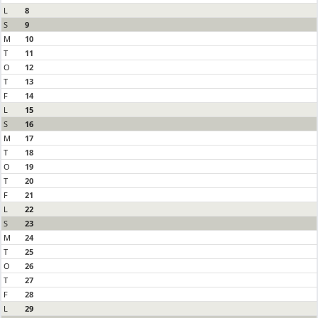
L
8
S
9
M
10
T
11
O
12
T
13
F
14
L
15
S
16
M
17
T
18
O
19
T
20
F
21
L
22
S
23
M
24
T
25
O
26
T
27
F
28
L
29