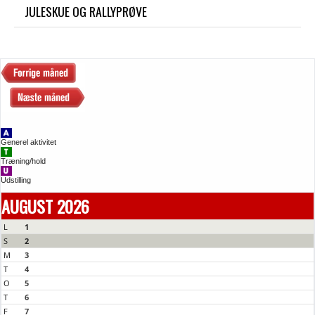
JULESKUE OG RALLYPRØVE
Generel aktivitet
Træning/hold
Udstilling
AUGUST 2026
L
1
S
2
M
3
T
4
O
5
T
6
F
7