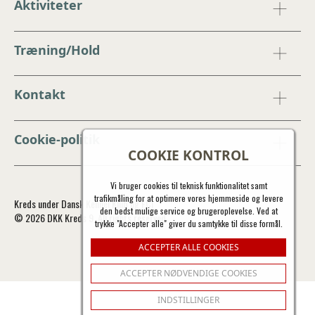
Aktiviteter
Træning/Hold
Kontakt
Cookie-politik
COOKIE KONTROL
Vi bruger cookies til teknisk funktionalitet samt
trafikmåling for at optimere vores hjemmeside og levere
Kreds under Dansk Kennel Klub og FCI
den bedst mulige service og brugeroplevelse. Ved at
© 2026 DKK Kreds 9. All rights reserved.
trykke "Accepter alle" giver du samtykke til disse formål.
ACCEPTER ALLE COOKIES
ACCEPTER NØDVENDIGE COOKIES
INDSTILLINGER