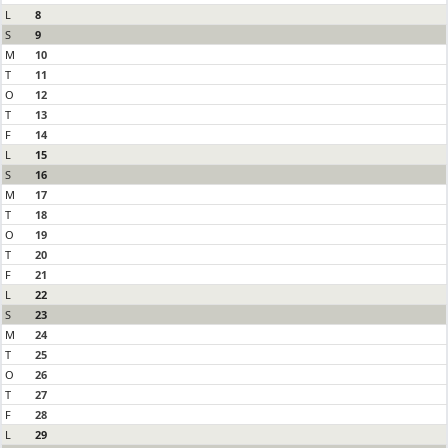
L
8
S
9
M
10
T
11
O
12
T
13
F
14
L
15
S
16
M
17
T
18
O
19
T
20
F
21
L
22
S
23
M
24
T
25
O
26
T
27
F
28
L
29