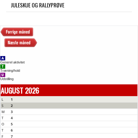
JULESKUE OG RALLYPRØVE
Generel aktivitet
Træning/hold
Udstilling
AUGUST 2026
L
1
S
2
M
3
T
4
O
5
T
6
F
7