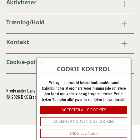
Aktiviteter
Træning/Hold
Kontakt
Cookie-politik
COOKIE KONTROL
Vi bruger cookies til teknisk funktionalitet samt
trafikmåling for at optimere vores hjemmeside og levere
Kreds under Dansk Kennel Klub og FCI
den bedst mulige service og brugeroplevelse. Ved at
© 2026 DKK Kreds 9. All rights reserved.
trykke "Accepter alle" giver du samtykke til disse formål.
ACCEPTER ALLE COOKIES
ACCEPTER NØDVENDIGE COOKIES
INDSTILLINGER