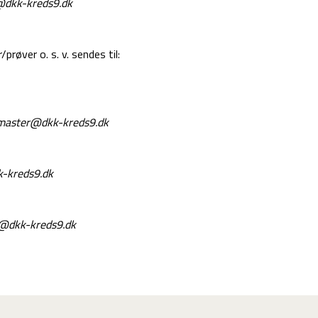
@dkk-kreds9.dk
prøver o. s. v. sendes til:
aster@dkk-kreds9.dk
-kreds9.dk
g@dkk-kreds9.dk