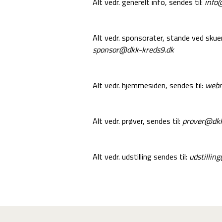
Alt vedr. generelt info, sendes til:
info
Alt vedr. sponsorater, stande ved skuer/
sponsor@dkk-kreds9.dk
Alt vedr. hjemmesiden, sendes til:
webm
Alt vedr. prøver, sendes til:
prover@dkk
Alt vedr. udstilling sendes til:
udstillin