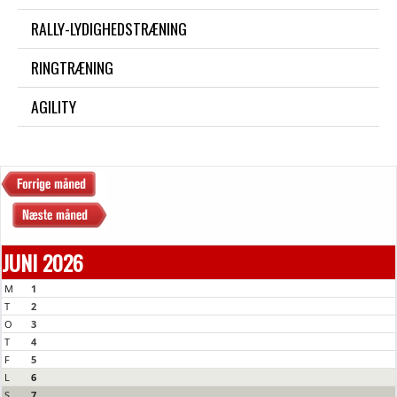
RALLY-LYDIGHEDSTRÆNING
RINGTRÆNING
AGILITY
JUNI 2026
M
1
T
2
O
3
T
4
F
5
L
6
S
7