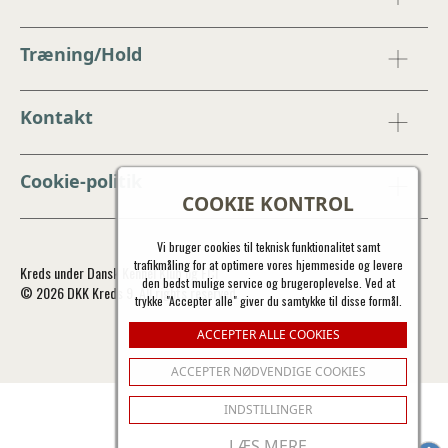
Træning/Hold
Kontakt
Cookie-politik
COOKIE KONTROL
Vi bruger cookies til teknisk funktionalitet samt
trafikmåling for at optimere vores hjemmeside og levere
Kreds under Dansk Kennel Klub og FCI
den bedst mulige service og brugeroplevelse. Ved at
© 2026 DKK Kreds 9. All rights reserved.
trykke "Accepter alle" giver du samtykke til disse formål.
ACCEPTER ALLE COOKIES
ACCEPTER NØDVENDIGE COOKIES
INDSTILLINGER
LÆS MERE