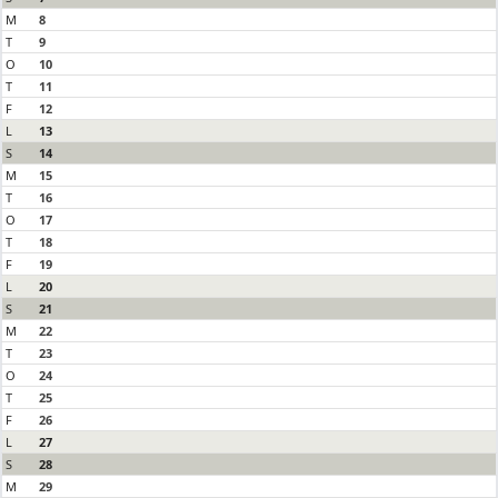
M
8
T
9
O
10
T
11
F
12
L
13
S
14
M
15
T
16
O
17
T
18
F
19
L
20
S
21
M
22
T
23
O
24
T
25
F
26
L
27
S
28
M
29