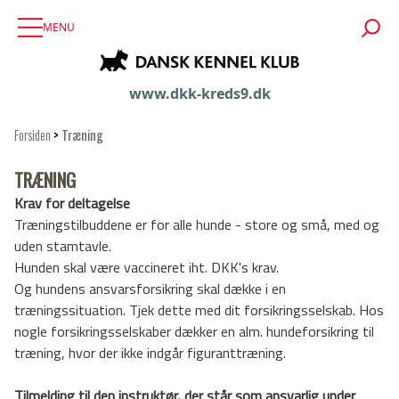
MENU
www.dkk-kreds9.dk
Forsiden
>
Træning
TRÆNING
Krav for deltagelse
Træningstilbuddene er for alle hunde - store og små, med og
uden stamtavle.
Hunden skal være vaccineret iht. DKK's krav.
Og hundens ansvarsforsikring skal dække i en
træningssituation. Tjek dette med dit forsikringsselskab. Hos
nogle forsikringsselskaber dækker en alm. hundeforsikring til
træning, hvor der ikke indgår figuranttræning.
Tilmelding til den instruktør, der står som ansvarlig under