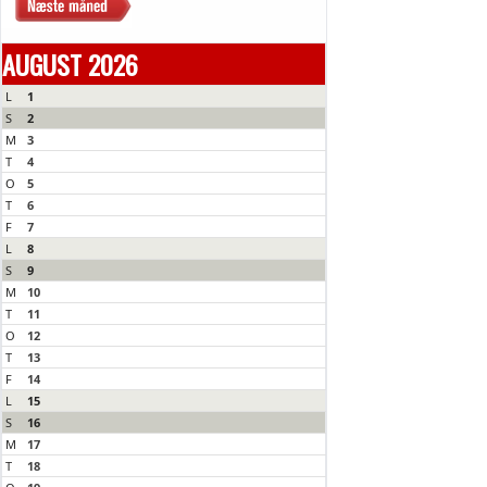
AUGUST 2026
L
1
S
2
M
3
T
4
O
5
T
6
F
7
L
8
S
9
M
10
T
11
O
12
T
13
F
14
L
15
S
16
M
17
T
18