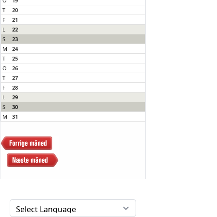
O
19
T
20
F
21
L
22
S
23
M
24
T
25
O
26
T
27
F
28
L
29
S
30
M
31